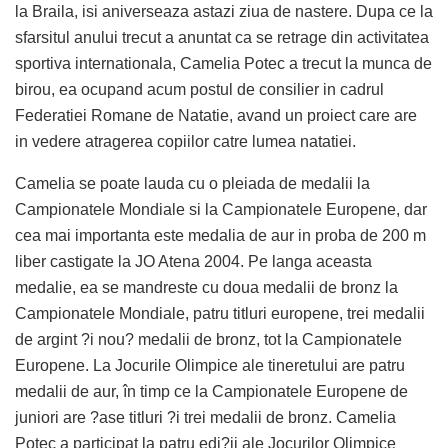
la Braila, isi aniverseaza astazi ziua de nastere. Dupa ce la
sfarsitul anului trecut a anuntat ca se retrage din activitatea
sportiva internationala, Camelia Potec a trecut la munca de
birou, ea ocupand acum postul de consilier in cadrul
Federatiei Romane de Natatie, avand un proiect care are
in vedere atragerea copiilor catre lumea natatiei.
Camelia se poate lauda cu o pleiada de medalii la
Campionatele Mondiale si la Campionatele Europene, dar
cea mai importanta este medalia de aur in proba de 200 m
liber castigate la JO Atena 2004. Pe langa aceasta
medalie, ea se mandreste cu doua medalii de bronz la
Campionatele Mondiale, patru titluri europene, trei medalii
de argint ?i nou? medalii de bronz, tot la Campionatele
Europene. La Jocurile Olimpice ale tineretului are patru
medalii de aur, în timp ce la Campionatele Europene de
juniori are ?ase titluri ?i trei medalii de bronz. Camelia
Potec a participat la patru edi?ii ale Jocurilor Olimpice